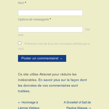
Nom
*
Options de messagerie
*
Site
web
Prévenez-moi de tous les nouveaux articles par e-
mail.
Ce site utilise Akismet pour réduire les
indésirables.
En savoir plus sur la façon dont
les données de vos commentaires sont
traitées
.
← Hommage à
A Snowfall of Salt de
Léonce Vieljeux
Paulius Sliaupa →