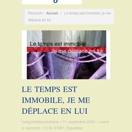
Parcourir :
Accueil
/
Le temps est immobile, je me
déplace en lui
LE TEMPS EST
IMMOBILE, JE ME
DÉPLACE EN LUI
margueritelarochelaise
/
11 septembre 2024
/
Leave
a comment
/
CLIN D'ART
,
Exposition