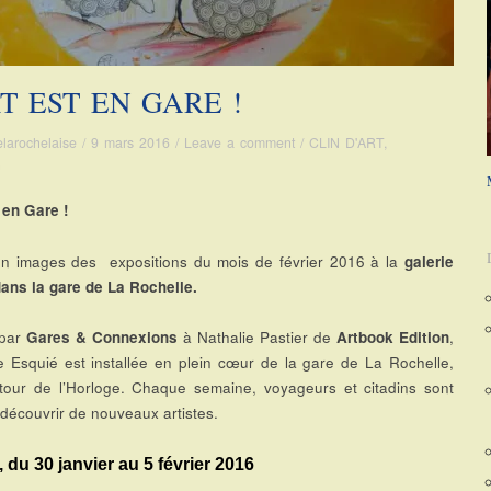
RT EST EN GARE !
elarochelaise
/
9 mars 2016
/
Leave a comment
/
CLIN D'ART
,
n
t en Gare !
n images des expositions du mois de février 2016 à la
galerie
ans la gare de La Rochelle.
 par
Gares & Connexions
à Nathalie Pastier de
Artbook Edition
,
ie Esquié est installée en plein cœur de la gare de La Rochelle,
tour de l’Horloge. Chaque semaine, voyageurs et citadins sont
 découvrir de nouveaux artistes.
du 30 janvier au 5 février 2016