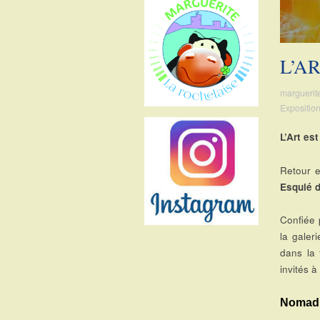
sur
sur
sur
sur
Facebook
Twitter
Instagram
Pinterest
L’A
marguerit
Expositio
L’Art es
Retour e
Esquié d
Confiée
la galer
dans la 
invités à
Nomad, 