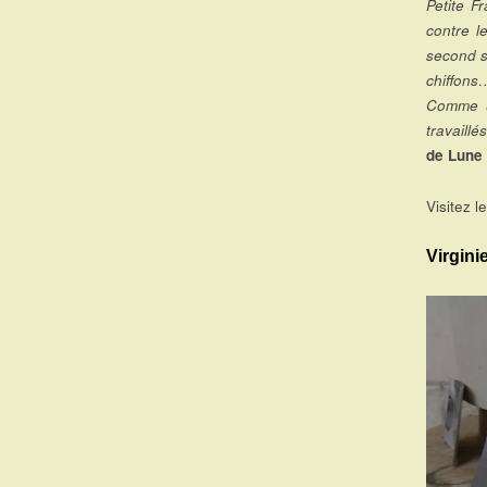
Petite F
contre le
second s
chiffons
Comme u
travaill
de Lune
Visitez l
Virgini