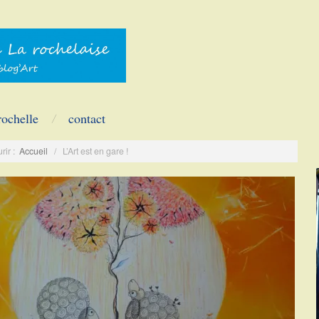
rochelle
contact
rir :
Accueil
/
L’Art est en gare !