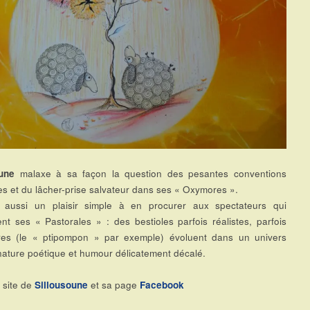
une
malaxe à sa façon la question des pesantes conventions
ides et du lâcher-prise salvateur dans ses « Oxymores ».
d aussi un plaisir simple à en procurer aux spectateurs qui
nt ses « Pastorales » : des bestioles parfois réalistes, parfois
ires (le « ptipompon » par exemple) évoluent dans un univers
nature poétique et humour délicatement décalé.
e site de
Sillousoune
et sa page
Facebook