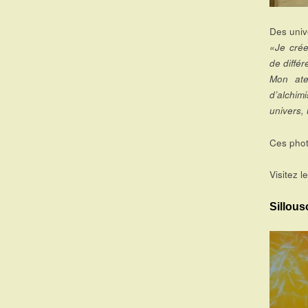
Des univ
«Je crée
de différ
Mon ate
d’alchim
univers, 
Ces phot
Visitez l
Sillous