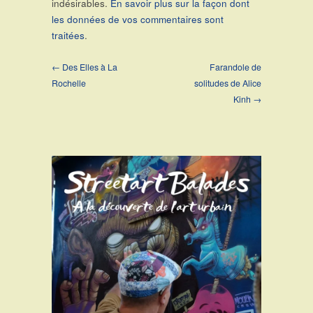
indésirables.
En savoir plus sur la façon dont
les données de vos commentaires sont
traitées
.
← Des Elles à La
Farandole de
Rochelle
solitudes de Alice
Kinh →