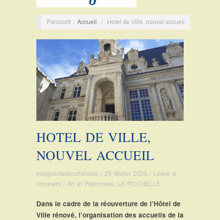
Parcourir :
Accueil
/
Hotel de Ville, nouvel accueil
HOTEL DE VILLE,
NOUVEL ACCUEIL
margueritelarochelaise
/
29 février 2020
/
Leave a
comment
/
Art et Patrimoine
,
LA ROCHELLE
Dans le cadre de la réouverture de l’Hôtel de
Ville rénové, l’organisation des accueils de la