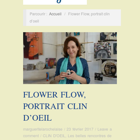
Parcourir :
Accueil
/
Flower Flow, portrait clin
d’oeil
FLOWER FLOW,
PORTRAIT CLIN
D’OEIL
margueritelarochelaise
/
23 février 2017
/
Leave a
comment
/
CLIN D'OEIL
,
Les belles rencontres de