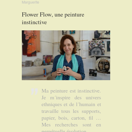
Marguerite
Flower Flow, une peinture
instinctive
Ma peinture est instinctive.
Je m´inspire des univers
ethniques et de l´humain et
travaille tous les supports,
papier, bois, carton, fil …
Mes recherches sont en
perpétuelle évolution.