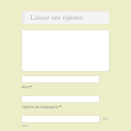
Laisser une réponse
Nom
*
Options de messagerie
*
Site
web