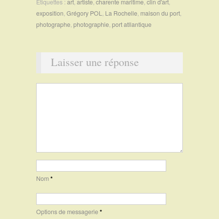
Étiquettes :
art
,
artiste
,
charente maritime
,
clin d'art
,
exposition
,
Grégory POL
,
La Rochelle
,
maison du port
,
photographe
,
photographie
,
port atllantique
Laisser une réponse
Nom
*
Options de messagerie
*