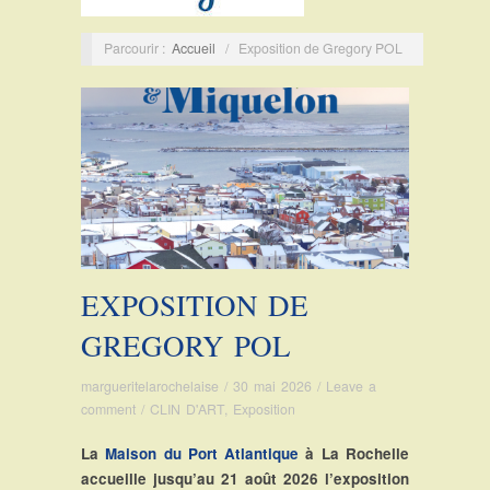
Parcourir :
Accueil
/
Exposition de Gregory POL
EXPOSITION DE
GREGORY POL
margueritelarochelaise
/
30 mai 2026
/
Leave a
comment
/
CLIN D'ART
,
Exposition
La
Maison du Port Atlantique
à La Rochelle
accueille jusqu’au 21 août 2026 l’exposition