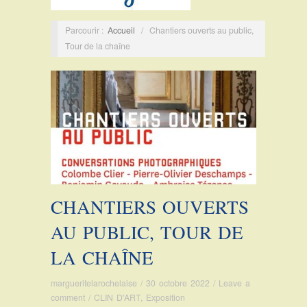
Parcourir :
Accueil
/
Chantiers ouverts au public,
Tour de la chaîne
CHANTIERS OUVERTS
AU PUBLIC, TOUR DE
LA CHAÎNE
margueritelarochelaise
/
30 octobre 2022
/
Leave a
comment
/
CLIN D'ART
,
Exposition