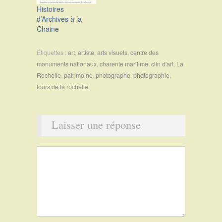
Histoires
d’Archives à la
Chaine
Étiquettes :
art
,
artiste
,
arts visuels
,
centre des
monuments nationaux
,
charente maritime
,
clin d'art
,
La
Rochelle
,
patrimoine
,
photographe
,
photographie
,
tours de la rochelle
Laisser une réponse