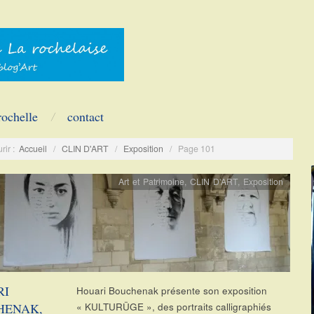
rochelle
contact
rir :
Accueil
/
CLIN D'ART
/
Exposition
/
Page 101
Art et Patrimoine
,
CLIN D'ART
,
Exposition
RI
Houari Bouchenak présente son exposition
HENAK,
« KULTURÜGE », des portraits calligraphiés