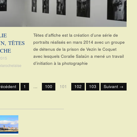
IE
Têtes d’affiche est la création d’une série de
N, TÊTES
portraits réalisés en mars 2014 avec un groupe
de détenus de la prison de Vezin le Coquet
ICHE
avec lesquels Coralie Salaün a mené un travail
2015
d’initiation à la photographie
elarochelaise
récédent
1
…
100
101
102
103
Suivant →