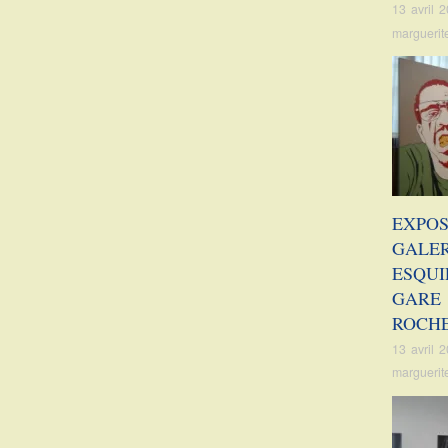
13 avril 
marguerit
EXPOS
GALER
ESQUI
GARE 
ROCH
13 avril 
marguerit