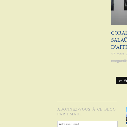
CORAL
SALAÜ
D’AFF
17 mars 
marguerit
← P
ABONNEZ-VOUS À CE BLOG
PAR EMAIL.
Adresse