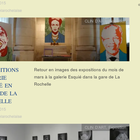
2015
elarochelaise
CLIN D'ART
,
Exposition
ITIONS
Retour en images des expositions du mois de
IE
mars à la galerie Esquié dans la gare de La
Rochelle
É EN
DE LA
ELLE
2015
elarochelaise
CLIN D'ART
,
Exposition