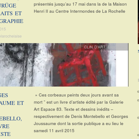
présentés jusqu’au 17 mai dans la de la Maison
URÜGE
Henri II au Centre Intermondes de La Rochelle
AITS ET
GRAPHIE
2015
elarochelaise
CLIN D'ART
,
Exposition
GES
» Ces corbeaux peints deux jours avant sa
AUME ET
mort ” est un livre d’artiste édité par la Galerie
Art Espace 83. Texte et dessins inédits –
respectivement de Denis Montebello et Georges
EBELLO,
Joussaume dont la sortie publique a eu lieu le
VRE
samedi 11 avril 2015
ISTE