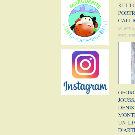
sur
sur
sur
sur
KULT
Facebook
Twitter
Instagram
Pinterest
PORTR
CALLI
20 avril 
marguerit
GEOR
JOUSS
DENIS
MONT
UN LI
D’ART