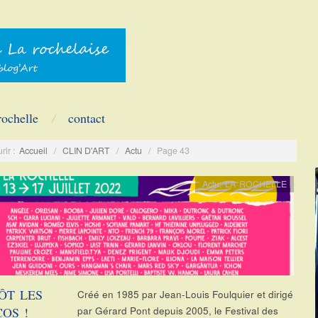
rochelle
contact
rir :
Accueil
/
CLIN D'ART
/
Actu
/
Page 43
Actu
,
LA ROCHELLE
ÔT LES
Créé en 1985 par Jean-Louis Foulquier et dirigé
OS !
par Gérard Pont depuis 2005, le Festival des