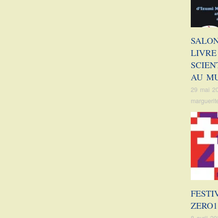
SALO
LIVRE
SCIEN
AU M
29 mai 2
marguerit
FESTI
ZERO1