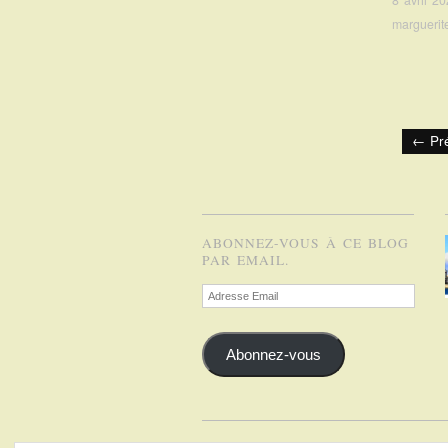
8 avril 2
marguerit
← Pr
ABONNEZ-VOUS À CE BLOG
PAR EMAIL.
Adresse
Email
Abonnez-vous