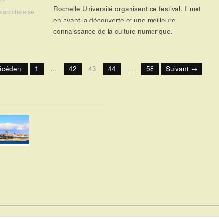
022
Rochelle Université organisent ce festival. Il met
elarochelaise
en avant la découverte et une meilleure
connaissance de la culture numérique.
écédent
1
…
42
43
44
…
58
Suivant →