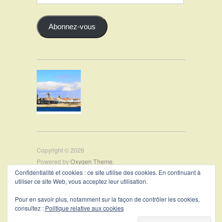
Email
Abonnez-vous
Copyright © 2026
Powered by
Oxygen Theme
.
Confidentialité et cookies : ce site utilise des cookies. En continuant à
utiliser ce site Web, vous acceptez leur utilisation.
PRÉSENTATION
Pour en savoir plus, notamment sur la façon de contrôler les cookies,
CONTACT
consultez :
Politique relative aux cookies
MENTIONS LÉGALES