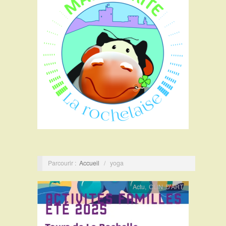
Parcourir :
Accueil
/
yoga
Actu
,
CLIN D'ART