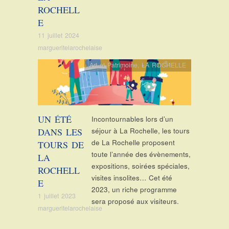
ROCHELL
E
11 juillet 2024
margueritelarochelaise
Art et Patrimoine
,
LA ROCHELLE
UN ÉTÉ
Incontournables lors d’un
DANS LES
séjour à La Rochelle, les tours
de La Rochelle proposent
TOURS DE
toute l’année des évènements,
LA
expositions, soirées spéciales,
ROCHELL
visites insolites… Cet été
E
2023, un riche programme
1 juillet 2023
sera proposé aux visiteurs.
margueritelarochelaise