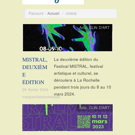
Parcourir :
Accueil
/
mistral
Actu
,
CLIN D'ART
MISTRAL,
La deuxième édition du
DEUXIÈM
Festival MISTRAL, festival
artistique et culturel, se
E
déroulera à La Rochelle
ÉDITION
pendant trois jours du 8 au 10
26 février 2024
mars 2024.
margueritelarochelaise
Actu
,
CLIN D'ART