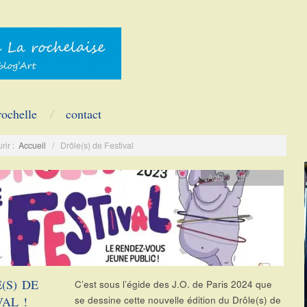
rochelle
contact
rir :
Accueil
/
Drôle(s) de Festival
Actu
,
CLIN D'ART
(S) DE
C’est sous l’égide des J.O. de Paris 2024 que
VAL !
se dessine cette nouvelle édition du Drôle(s) de