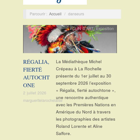
Parcourir :
Accueil
/
danseurs
CLIN D'ART
,
Exposition
RÉGALIA,
La Médiathèque Michel
FIERTÉ
Crépeau à La Rochelle
présente du 1er juillet au 30
AUTOCHT
septembre 2026 l’exposition
ONE
« Régalia, fierté autochtone »,
2 juillet 2026
une rencontre authentique
margueritelarochelaise
avec les Premières Nations en
Amérique du Nord à travers
les photographies des artistes
Roland Lorente et Aline
Saffore.