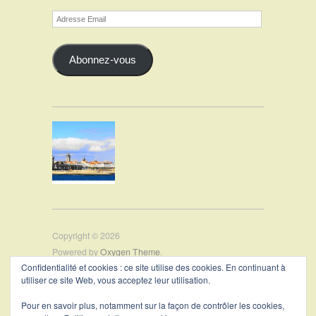
Adresse
Email
Abonnez-vous
Copyright © 2026
Powered by
Oxygen Theme
.
Confidentialité et cookies : ce site utilise des cookies. En continuant à
utiliser ce site Web, vous acceptez leur utilisation.
PRÉSENTATION
Pour en savoir plus, notamment sur la façon de contrôler les cookies,
CONTACT