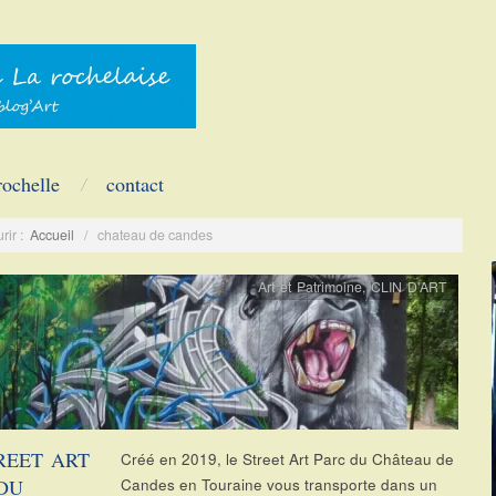
rochelle
contact
rir :
Accueil
/
chateau de candes
Art et Patrimoine
,
CLIN D'ART
REET ART
Créé en 2019, le Street Art Parc du Château de
DU
Candes en Touraine vous transporte dans un