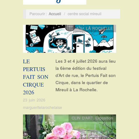
Parcourir :
Accueil
/
centre social mireuil
Actu
,
LA ROCHELLE
LE
Les 3 et 4 juillet 2026 aura lieu
PERTUIS
la 6ème édition du festival
d’Art de rue, le Pertuis Fait son
FAIT SON
Cirque, dans le quartier de
CIRQUE
Mireuil à La Rochelle.
2026
23 juin 2026
margueritelarochelaise
CLIN D'ART
,
Exposition