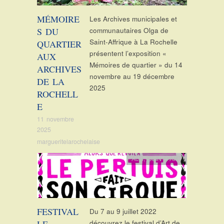
MÉMOIRE
Les Archives municipales et
S DU
communautaires Olga de
Saint-Affrique à La Rochelle
QUARTIER
présentent l’exposition «
AUX
Mémoires de quartier » du 14
ARCHIVES
novembre au 19 décembre
DE LA
2025
ROCHELL
E
11 novembre
2025
margueritelarochelaise
Actu
,
CLIN D'ART
FESTIVAL
Du 7 au 9 juillet 2022
LE
découvrez le festival d’Art de