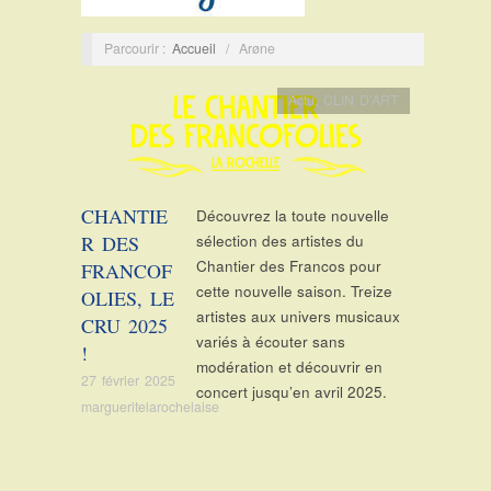
Parcourir :
Accueil
/
Arøne
Actu
,
CLIN D'ART
CHANTIE
Découvrez la toute nouvelle
R DES
sélection des artistes du
Chantier des Francos pour
FRANCOF
cette nouvelle saison. Treize
OLIES, LE
artistes aux univers musicaux
CRU 2025
variés à écouter sans
!
modération et découvrir en
27 février 2025
concert jusqu’en avril 2025.
margueritelarochelaise