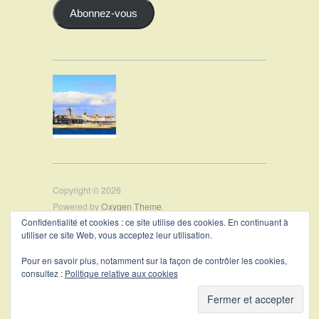
Abonnez-vous
Copyright © 2026
Powered by
Oxygen Theme
.
Confidentialité et cookies : ce site utilise des cookies. En continuant à
utiliser ce site Web, vous acceptez leur utilisation.
PRÉSENTATION
Pour en savoir plus, notamment sur la façon de contrôler les cookies,
CONTACT
consultez :
Politique relative aux cookies
MENTIONS LÉGALES