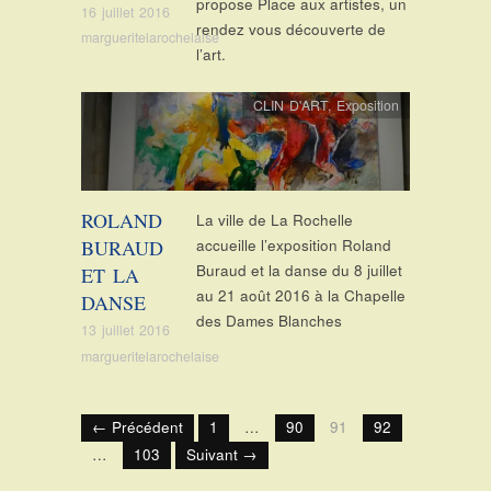
propose Place aux artistes, un
16 juillet 2016
rendez vous découverte de
margueritelarochelaise
l’art.
CLIN D'ART
,
Exposition
ROLAND
La ville de La Rochelle
BURAUD
accueille l’exposition Roland
Buraud et la danse du 8 juillet
ET LA
au 21 août 2016 à la Chapelle
DANSE
des Dames Blanches
13 juillet 2016
margueritelarochelaise
← Précédent
1
…
90
91
92
…
103
Suivant →