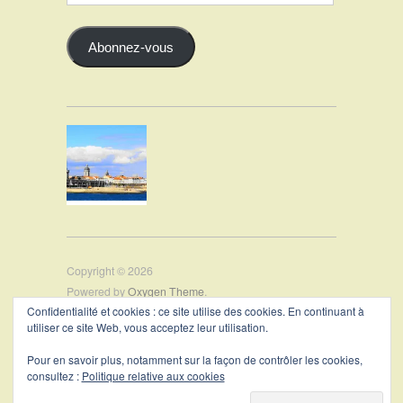
Email
Abonnez-vous
Copyright © 2026
Powered by
Oxygen Theme
.
Confidentialité et cookies : ce site utilise des cookies. En continuant à
utiliser ce site Web, vous acceptez leur utilisation.
PRÉSENTATION
Pour en savoir plus, notamment sur la façon de contrôler les cookies,
CONTACT
consultez :
Politique relative aux cookies
MENTIONS LÉGALES