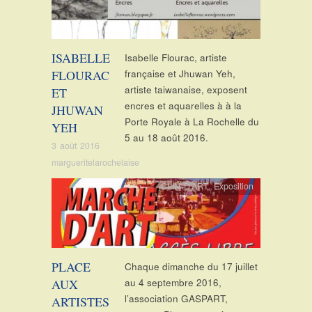
ISABELLE
Isabelle Flourac, artiste
FLOURAC
française et Jhuwan Yeh,
artiste taiwanaise, exposent
ET
encres et aquarelles à à la
JHUWAN
Porte Royale à La Rochelle du
YEH
5 au 18 août 2016.
3 août 2016
margueritelarochelaise
CLIN D'ART
,
Exposition
PLACE
Chaque dimanche du 17 juillet
AUX
au 4 septembre 2016,
l’association GASPART,
ARTISTES