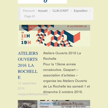
Parcourir :
Accueil
/
CLIN D'ART
/
Exposition
/
Page 91
Actu
,
Artistes
,
CLIN D'ART
,
Créateurs
,
Exposition
ATELIERS
Ateliers Ouverts 2016 La
OUVERTS
Rochelle
Pour la 13ème année
2016 LA
consécutive, Gaspart –
ROCHELL
association d’artistes –
E
organise les Ateliers Ouverts
12 septembre
de La Rochelle les samedi 1 et
2016
dimanche 2 octobre 2016.
margueritelarochelaise
CLIN D'ART
,
Exposition